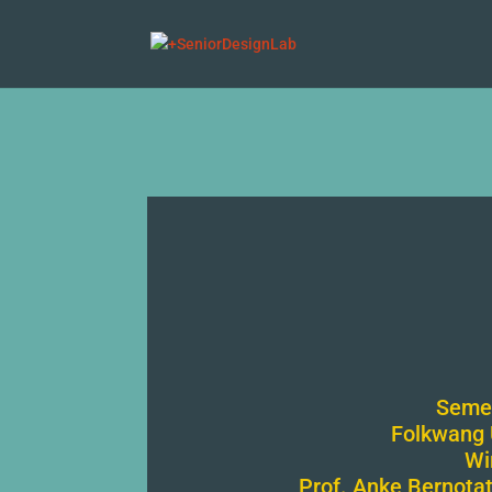
Semes
Folkwang 
Wi
Prof. Anke Bernota